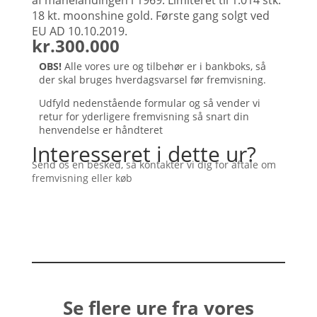
af månelandingen i 1969. Limiteret til 1.014 stk.
18 kt. moonshine gold. Første gang solgt ved
EU AD 10.10.2019.
kr.
300.000
OBS!
Alle vores ure og tilbehør er i bankboks, så
der skal bruges hverdagsvarsel før fremvisning.
Udfyld nedenstående formular og så vender vi
retur for yderligere fremvisning så snart din
henvendelse er håndteret
Interesseret i dette ur?
Send os en besked, så kontakter vi dig for aftale om
fremvisning eller køb
Se flere ure fra vores