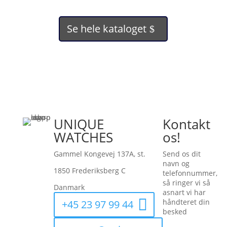
Se hele kataloget
UNIQUE
Kontakt
WATCHES
os!
Gammel Kongevej 137A, st.
Send os dit
navn og
1850 Frederiksberg C
telefonnummer,
så ringer vi så
Danmark
asnart vi har
håndteret din
+45 23 97 99 44
besked