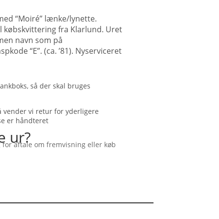
 med “Moiré” lænke/lynette.
 købskvittering fra Klarlund. Uret
mmen navn som på
aspkode “E”. (ca. ’81). Nyserviceret
 bankboks, så der skal bruges
vender vi retur for yderligere
se er håndteret
e ur?
 for aftale om fremvisning eller køb