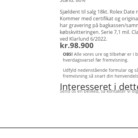
Stand: 80%
Sjældent til salg 18kt. Rolex Date
Kommer med certifikat og original
har gravering på bagkassen/sa
købskvitteringen. Serie 7,1 mil. Cl
ved Klarlund 6/2022.
kr.
98.900
OBS!
Alle vores ure og tilbehør er i
hverdagsvarsel før fremvisning.
Udfyld nedenstående formular og så 
fremvisning så snart din henvendel
Interesseret i dett
Send os en besked, så kontakter vi dig